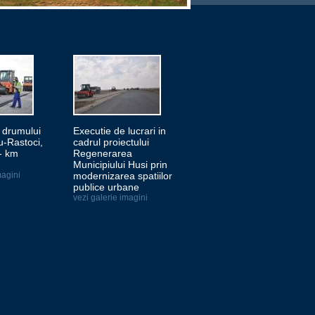
a drumului
Executie de lucrari in
-Rastoci,
cadrul proiectului
- km
Regenerarea
Municipiului Husi prin
magini
modernizarea spatiilor
publice urbane
vezi galerie imagini