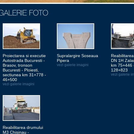
Proiectarea si executie
Supralargire Soseaua
Reabilitare
Autostrada Bucuresti -
Pipera
DN 1H Zalau
Brasov, tronson
vezi galerie imagini
km 75+446 
Bucuresti - Ploiesti,
128+823
sectiunea km 31+778 -
vezi galerie i
46+500
vezi galerie imagini
Reabilitarea drumului
M3 Chisinau -