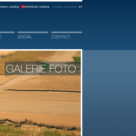
ssian catalog
download catalog
change language
en